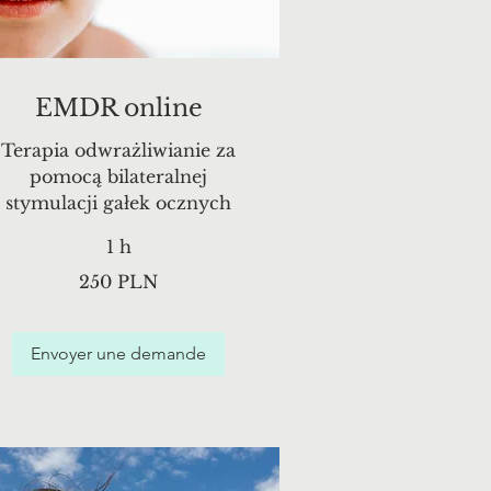
EMDR online
Terapia odwrażliwianie za
pomocą bilateralnej
stymulacji gałek ocznych
1 h
50
250 PLN
lotys
olonais
Envoyer une demande