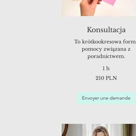
Konsultacja
To krótkookresowa form
pomocy związana z
poradnictwem.
1 h
210
210 PLN
zlotys
polonais
Envoyer une demande