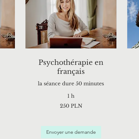
Psychothérapie en
français
la séance dure 50 minutes
1 h
250
250 PLN
zlotys
polonais
3
z
p
Envoyer une demande