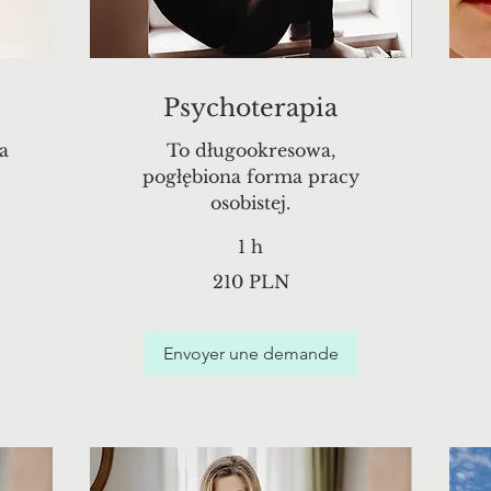
Psychoterapia
a
To długookresowa,
pogłębiona forma pracy
osobistej.
1 h
210
2
210 PLN
zlotys
z
polonais
p
Envoyer une demande