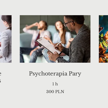
e
Psychoterapia Pary
s
1 h
300
300 PLN
zlotys
polonais
3
z