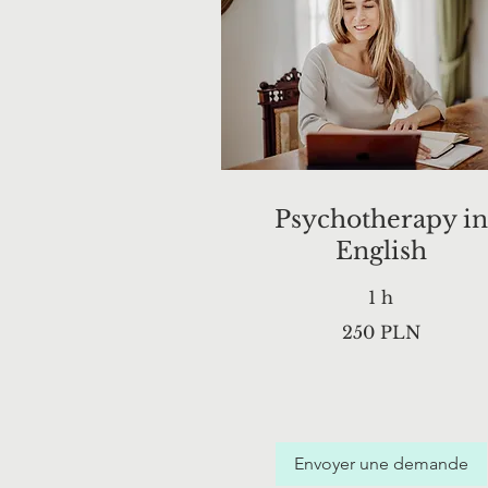
Psychotherapy in
English
1 h
250
250 PLN
zlotys
polonais
Envoyer une demande