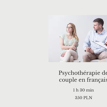
Psychothérapie d
couple en françai
1 h 30 min
350
350 PLN
zlotys
polonais