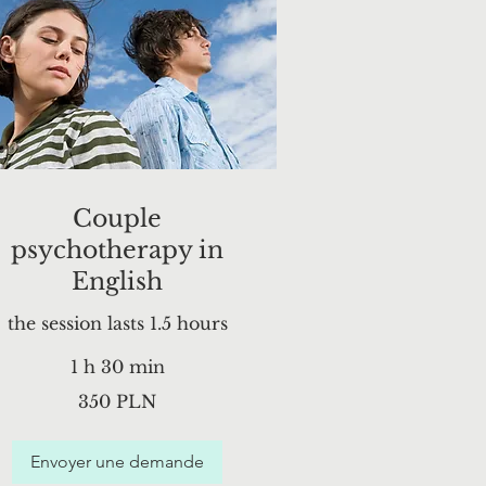
Couple
psychotherapy in
English
the session lasts 1.5 hours
1 h 30 min
50
350 PLN
lotys
olonais
Envoyer une demande