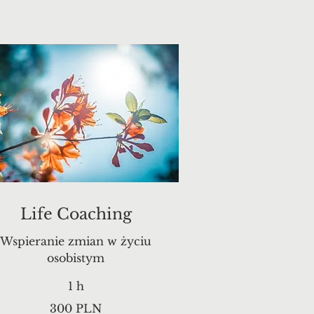
Life Coaching
Wspieranie zmian w życiu
osobistym
1 h
00
300 PLN
lotys