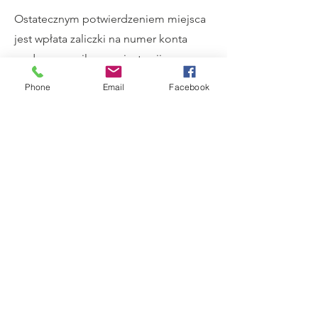
Ostatecznym potwierdzeniem miejsca
jest wpłata zaliczki na numer konta
podany w mailu po rejestracji.
W przypadku, gdyby warsztat został
Phone
Email
Facebook
anulowany z winy organizatora,
zapłacone kwoty zostaną zwrócone.
Przeciwskazania d
o warsztatu;
osoby będące w trakcie
ciężkiego
epizodu depresji, mające myśli i próby
samobójcze, d
oświadczające
stanów
psychotycznych.
Warsztat będzie pr
owadzony w języku
polskim