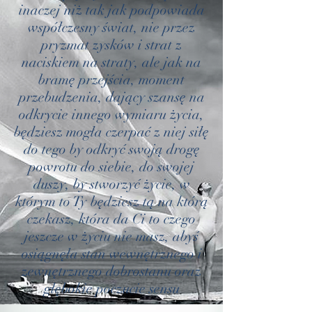
inaczej niż tak jak podpowiada
współczesny świat, nie przez
pryzmat zysków i strat z
naciskiem na straty, ale jak na
bramę przejścia, moment
przebudzenia, dający szansę na
odkrycie innego wymiaru życia,
będziesz mogła czerpać z niej siłę
do tego by odkryć swoją drogę
powrotu do siebie, do swojej
duszy, by stworzyć życie, w
którym to Ty będziesz tą na którą
czekasz, która da Ci to czego
jeszcze w życiu nie masz, abyś
osiągnęła stan wewnętrznego i
zewnętrznego dobrostanu oraz
głębokie poczucie sensu