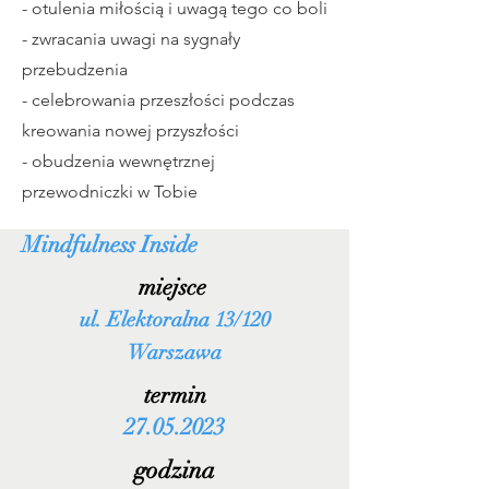
-
otulenia miłością i uwagą tego co boli
- zwracania uwagi na sygnały
przebudzenia
- celebr
owania przeszłości podczas
kreowania nowej przyszłości
- obudzenia wewnętrznej
przewodniczki w Tobie
Mindfulness Inside
miejsce
ul. Elekt
o
ralna 13/120
Warszawa
termin
27.05.2023
godzina