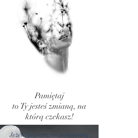
Pamiętaj
t
o
Ty jesteś zmianą, na
którą
czekasz
!
Jeżeli spojrzysz na menopauzę