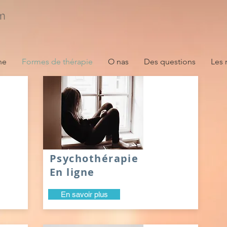
ne
Formes de thérapie
O nas
Des questions
Les 
Psychothérapie
En ligne
En savoir plus