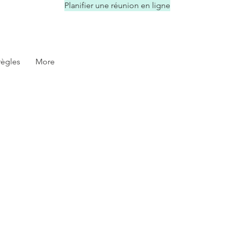
Planifier une réunion en ligne
règles
More